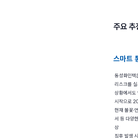
주요 추
스마트 
동성화인텍은
리스크를 실
상황에서도 
시작으로 2
현재 불꽃·연
서 등 다양
상
징후 발생 