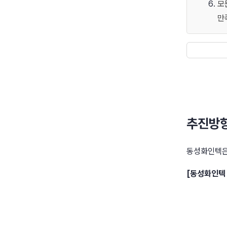
모
만
추진방향
동성화인텍은
[동성화인텍