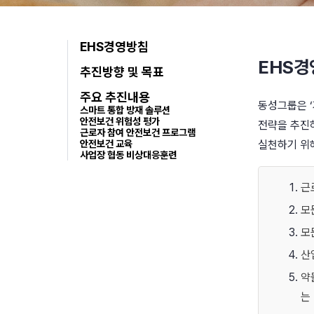
EHS경영방침
EHS경
추진방향 및 목표
주요 추진내용
동성그룹은 ‘
스마트 통합 방재 솔루션
안전보건 위험성 평가
전략을 추진
근로자 참여 안전보건 프로그램
안전보건 교육
실천하기 위
사업장 협동 비상대응훈련
근
모
모
산
약
는