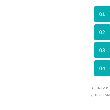
1) LTIR(Lo
2) TRIR(To