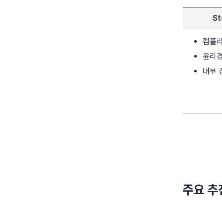
St
컴플라
윤리경
내부 
주요 추