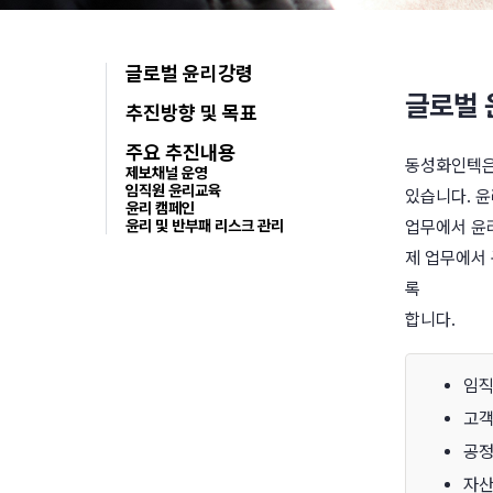
글로벌 윤리강령
글로벌 
추진방향 및 목표
주요 추진내용
동성화인텍은
제보채널 운영
임직원 윤리교육
있습니다. 
윤리 캠페인
윤리 및 반부패 리스크 관리
업무에서 윤리
제 업무에서 
록
합니다.
임직
고객
공정
자산