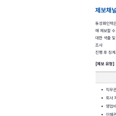
제보채널
동성화인텍은 
해 제보할 수
대한 색출 및
조사
진행 후 징
[제보 유형]
직무관
회사 
영업비
이해관