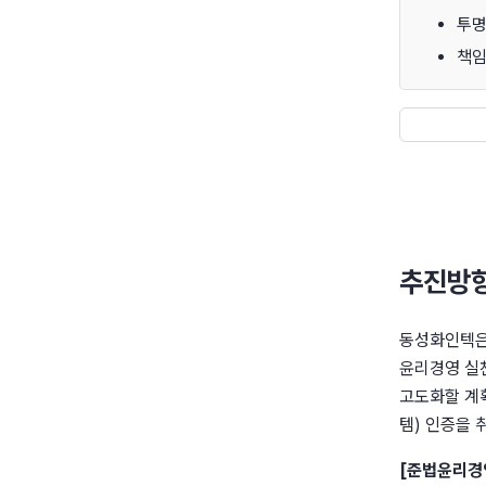
투명
책임
추진방향
동성화인텍은
윤리경영 실천
고도화할 계획
템) 인증을
[준법윤리경