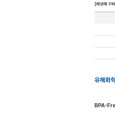
[폐냉매 ·FI
유해화학
BPA-Fr