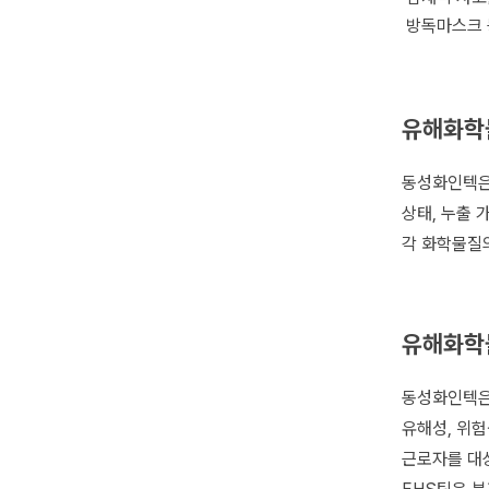
방독마스크 
유해화학
동성화인텍은
상태, 누출 
각 화학물질의
유해화학
동성화인텍은
유해성, 위험
근로자를 대