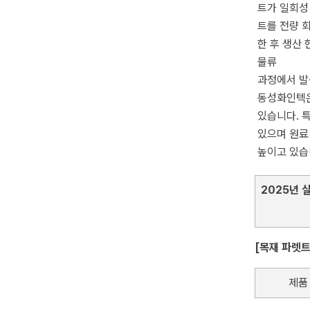
트가 일회성
트를 전량 
한 후 생산 
물류
과정에서 발
동성화인텍은
있습니다. 
있으며 원료
높이고 있
2025년 
[목재 파렛트
제품