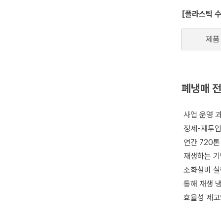
[플라스틱 
제품
폐냉매 
사업 운영 
정제-재투입
연간 720
재생하는 기
소화설비 실린
통해 재생 
효율성 제고