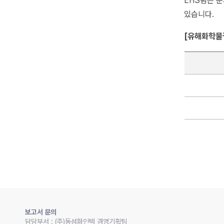
EHS팀은 
있습니다.
[유해화학물질
보고서 문의
담당부서 : (주)동성화인텍 경영기획팀 
