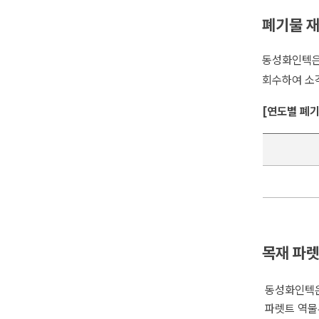
폐기물 
동성화인텍은
회수하여 소
[연도별 폐
목재 파렛
동성화인텍은
파렛트 역물류