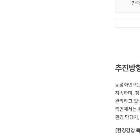
만족
추진방향
동성화인텍은
지속하며, 정
관리하고 있
측면에서는 관
환경 담당자
[환경경영 목