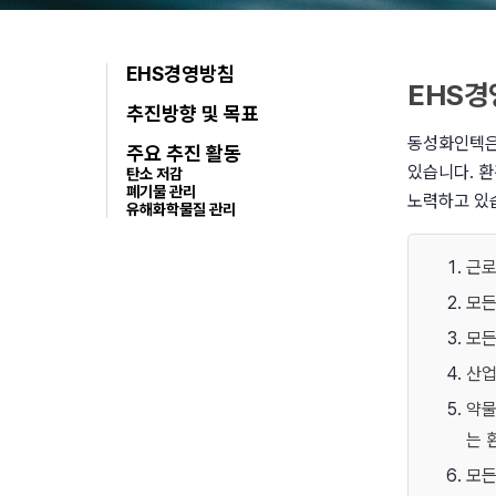
EHS경영방침
EHS경
추진방향 및 목표
동성화인텍은
주요 추진 활동
있습니다. 환
탄소 저감
폐기물 관리
노력하고 있
유해화학물질 관리
근로
모든
모든
산업
약물
는 
모든