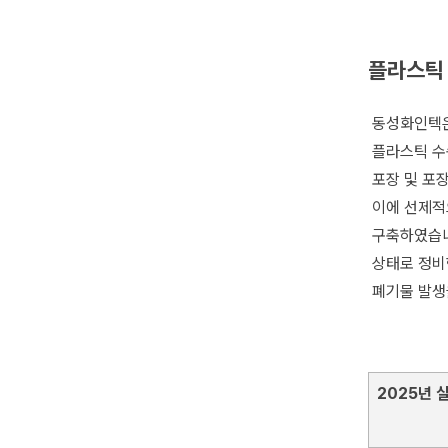
플라스틱 
동성화인텍은
플라스틱 수송
포장 및 포
이에 선제적
구축하였습니
상태로 정비
폐기물 발생
2025년 