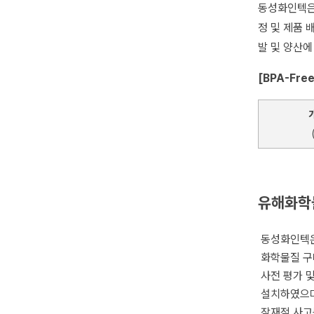
동성화인텍은 
정 및 제품 
발 및 양산
[BPA-Fre
유해화학물
동성화인텍은
화학물질 구매
사전 평가 
설치하였으며
잠재적 사고