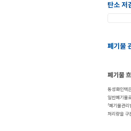
탄소 저
폐기물 
폐기물 흐
동성화인텍은
일반폐기물로
「폐기물관리법
처리량을 구